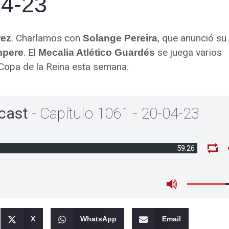
04-23
. Charlamos con
, que anunció su
rez
Solange Pereira
. El
se juega varios
mpere
Mecalia Atlético Guardés
 Copa de la Reina esta semana.
cast
- Capítulo 1061 - 20-04-23
59:26
X
WhatsApp
Email