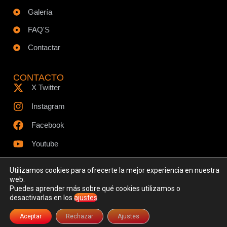
Galería
FAQ'S
Contactar
CONTACTO
X Twitter
Instagram
Facebook
Youtube
Utilizamos cookies para ofrecerte la mejor experiencia en nuestra
web.
Puedes aprender más sobre qué cookies utilizamos o
© Todos los derechos reservados - www.ciespodcast.es
desactivarlas en los
ajustes
.
Aviso Legal
Política de Privacidad
Política de Cookies
Aceptar
Rechazar
Ajustes