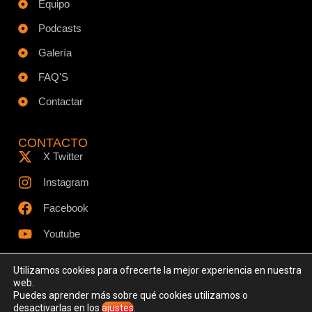
Equipo
Podcasts
Galería
FAQ'S
Contactar
CONTACTO
X Twitter
Instagram
Facebook
Youtube
Utilizamos cookies para ofrecerte la mejor experiencia en nuestra
web.
Puedes aprender más sobre qué cookies utilizamos o
© Todos los derechos reservados - www.ciespodcast.es
desactivarlas en los
ajustes
.