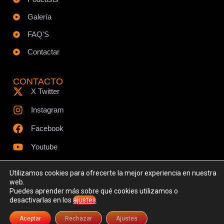
Galería
FAQ'S
Contactar
CONTACTO
X Twitter
Instagram
Facebook
Youtube
Utilizamos cookies para ofrecerte la mejor experiencia en nuestra
web.
Puedes aprender más sobre qué cookies utilizamos o
© Todos los derechos reservados - www.ciespodcast.es
desactivarlas en los
ajustes
.
Aviso Legal
Política de Privacidad
Política de Cookies
Aceptar
Rechazar
Ajustes