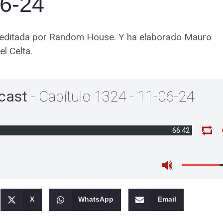
06-24
’, editada por Random House. Y ha elaborado Mauro
el Celta.
cast
- Capítulo 1324 - 11-06-24
66:42
X
WhatsApp
Email