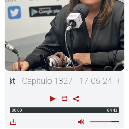
t
- Capítulo 1327 - 17-06-24
00:00
64:43