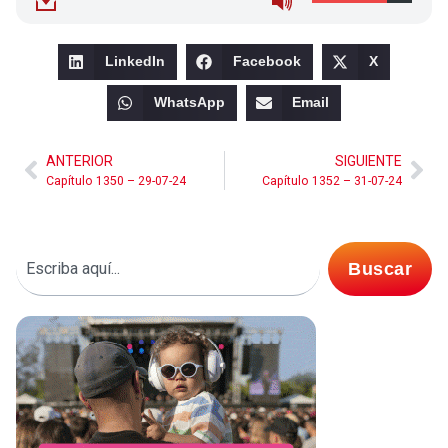
LinkedIn
Facebook
X
WhatsApp
Email
ANTERIOR
SIGUIENTE
Capítulo 1350 – 29-07-24
Capítulo 1352 – 31-07-24
Buscar