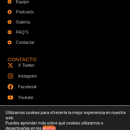
Equipo
Podcasts
Galería
FAQ'S
Contactar
CONTACTO
X Twitter
Instagram
Facebook
Youtube
Utilizamos cookies para ofrecerte la mejor experiencia en nuestra
web.
Puedes aprender más sobre qué cookies utilizamos o
© Todos los derechos reservados - www.ciespodcast.es
desactivarlas en los
ajustes
.