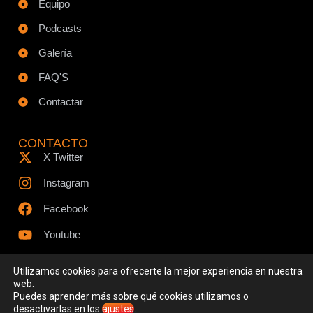
Equipo
Podcasts
Galería
FAQ'S
Contactar
CONTACTO
X Twitter
Instagram
Facebook
Youtube
Utilizamos cookies para ofrecerte la mejor experiencia en nuestra
web.
Puedes aprender más sobre qué cookies utilizamos o
© Todos los derechos reservados - www.ciespodcast.es
desactivarlas en los
ajustes
.