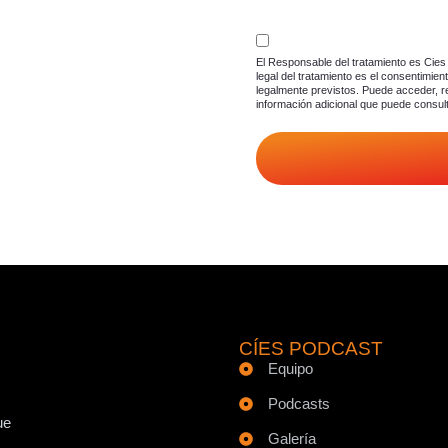
El Responsable del tratamiento es Cies 
legal del tratamiento es el consentimie
legalmente previstos. Puede acceder, re
información adicional que puede consul
CÍES PODCAST
Equipo
Podcasts
ue
Galería