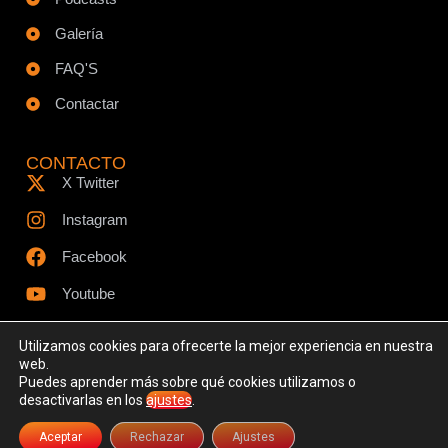
Galería
FAQ'S
Contactar
CONTACTO
X Twitter
Instagram
Facebook
Youtube
Utilizamos cookies para ofrecerte la mejor experiencia en nuestra
web.
Puedes aprender más sobre qué cookies utilizamos o
© Todos los derechos reservados - www.ciespodcast.es
desactivarlas en los
ajustes
.
Aviso Legal
Política de Privacidad
Política de Cookies
Aceptar
Rechazar
Ajustes