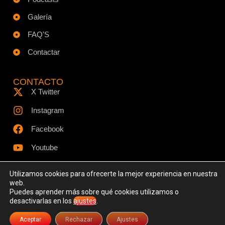
Galería
FAQ'S
Contactar
CONTACTO
X Twitter
Instagram
Facebook
Youtube
Utilizamos cookies para ofrecerte la mejor experiencia en nuestra
web.
Puedes aprender más sobre qué cookies utilizamos o
© Todos los derechos reservados - www.ciespodcast.es
desactivarlas en los
ajustes
.
Aviso Legal
Política de Privacidad
Política de Cookies
Aceptar
Rechazar
Ajustes