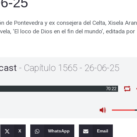
06-25
ón de Pontevedra y ex consejera del Celta, Xisela Aran
la, ‘El loco de Dios en el fin del mundo’, editada por
cast
- Capítulo 1565 - 26-06-25
70:22
X
WhatsApp
Email