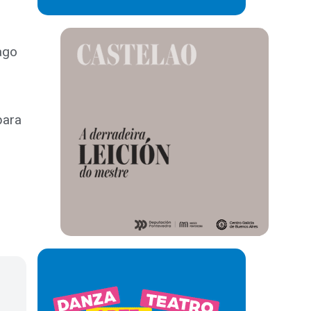
Iago
para