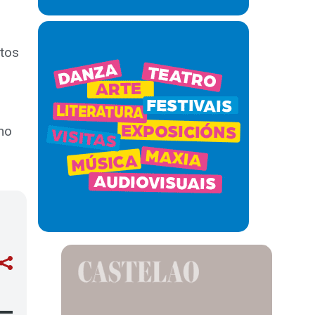
ntos
omo