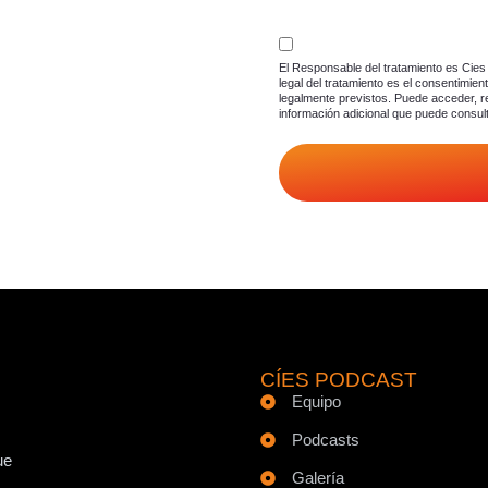
El Responsable del tratamiento es Cies 
legal del tratamiento es el consentimie
legalmente previstos. Puede acceder, re
información adicional que puede consul
CÍES PODCAST
Equipo
Podcasts
ue
Galería