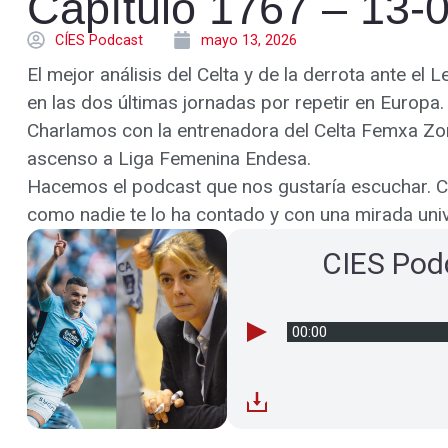
Capítulo 1767 – 13-
CÍES Podcast
mayo 13, 2026
El mejor análisis del Celta y de la derrota ante el
en las dos últimas jornadas por repetir en Europa.
Charlamos con la entrenadora del Celta Femxa Zork
ascenso a Liga Femenina Endesa.
Hacemos el podcast que nos gustaría escuchar. Celt
como nadie te lo ha contado y con una mirada univ
CIES Pod
00:00