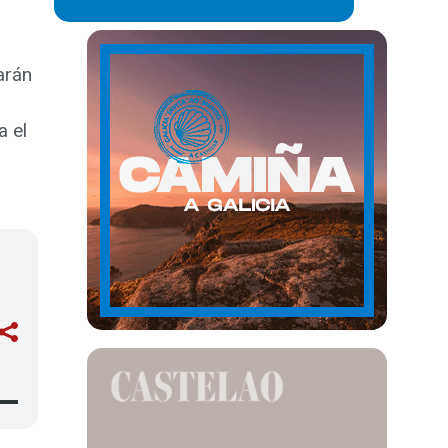
arán
a el