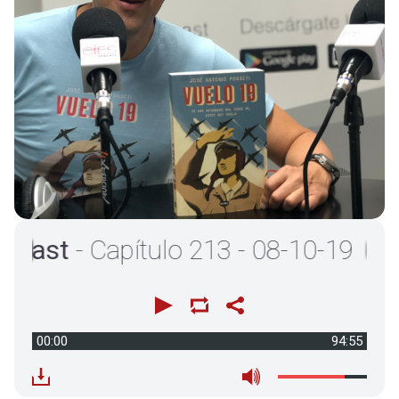
st
- Capítulo 213 - 08-10-19
00:00
94:55