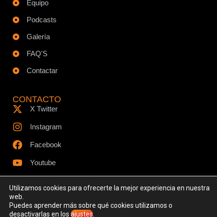
Equipo
Podcasts
Galería
FAQ'S
Contactar
CONTACTO
X Twitter
Instagram
Facebook
Youtube
Utilizamos cookies para ofrecerte la mejor experiencia en nuestra
web.
Puedes aprender más sobre qué cookies utilizamos o
© Todos los derechos reservados - www.ciespodcast.es
desactivarlas en los
ajustes
.