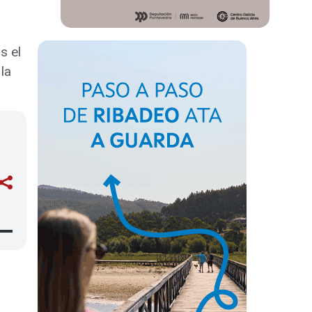
s el
la