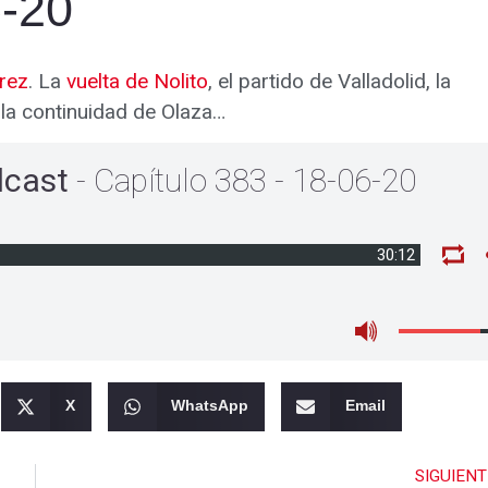
6-20
rez
. La
vuelta de Nolito
, el partido de Valladolid, la
 la continuidad de Olaza…
dcast
- Capítulo 383 - 18-06-20
30:12
X
WhatsApp
Email
SIGUIENT