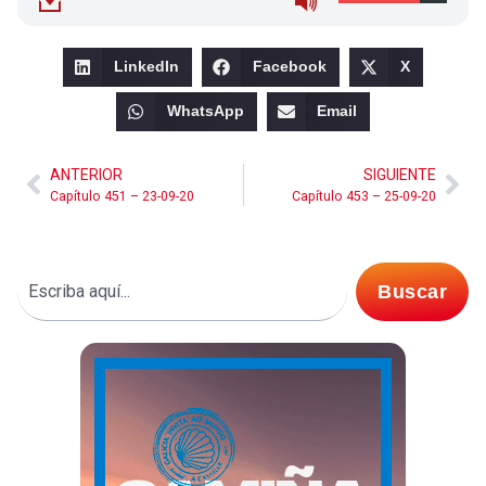
LinkedIn
Facebook
X
WhatsApp
Email
ANTERIOR
SIGUIENTE
Capítulo 451 – 23-09-20
Capítulo 453 – 25-09-20
Buscar