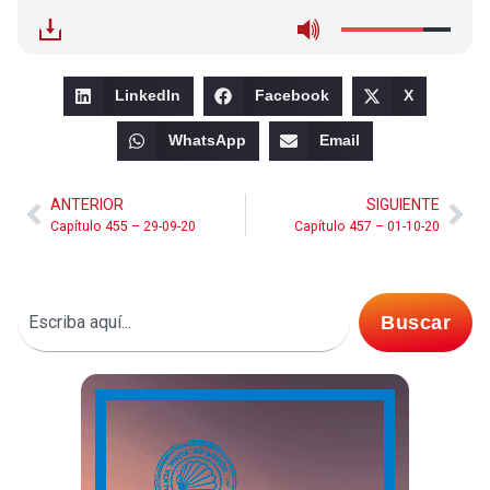
LinkedIn
Facebook
X
WhatsApp
Email
ANTERIOR
SIGUIENTE
Capítulo 455 – 29-09-20
Capítulo 457 – 01-10-20
Buscar