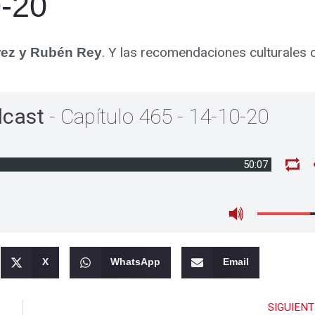
0-20
. Y las recomendaciones culturales d
rez y Rubén Rey
dcast
- Capítulo 465 - 14-10-20
50:07
X
WhatsApp
Email
SIGUIENT