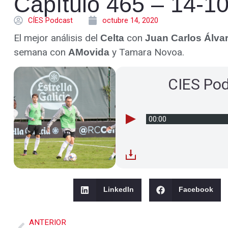
Capítulo 465 – 14-1
CÍES Podcast
octubre 14, 2020
El mejor análisis del
con
Celta
Juan Carlos Álva
semana con
y Tamara Novoa.
AMovida
CIES Po
00:00
LinkedIn
Facebook
ANTERIOR