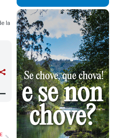
e la
E