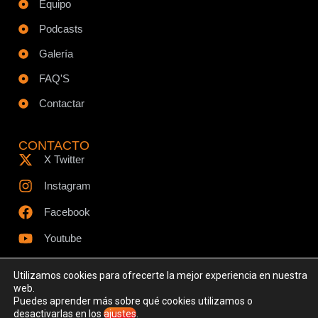
Equipo
Podcasts
Galería
FAQ'S
Contactar
CONTACTO
X Twitter
Instagram
Facebook
Youtube
Utilizamos cookies para ofrecerte la mejor experiencia en nuestra
web.
Puedes aprender más sobre qué cookies utilizamos o
© Todos los derechos reservados - www.ciespodcast.es
desactivarlas en los
ajustes
.