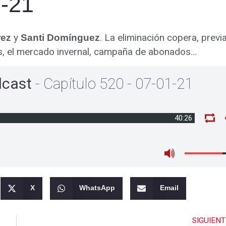
1-21
y
. La eliminación copera, previa
rez
Santi Domínguez
spas, el mercado invernal, campaña de abonados…
dcast
- Capítulo 520 - 07-01-21
40:26
X
WhatsApp
Email
SIGUIENT