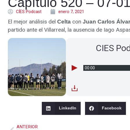
Capítulo 520 – 07-0
CÍES Podcast
enero 7, 2021
El mejor análisis del
con
Celta
Juan Carlos Álva
partido ante el Villarreal, la ausencia de Iago A
CIES Po
00:00
LinkedIn
Facebook
ANTERIOR