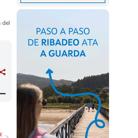
 del
E