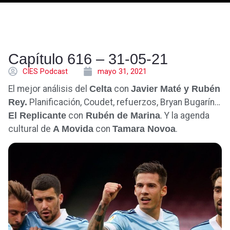
Capítulo 616 – 31-05-21
CÍES Podcast
mayo 31, 2021
El mejor análisis del
Celta
con
Javier Maté y Rubén
Rey.
Planificación, Coudet, refuerzos, Bryan Bugarín…
El Replicante
con
Rubén de Marina
. Y la agenda
cultural de
A Movida
con
Tamara Novoa
.