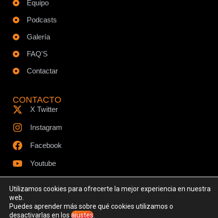
Equipo
Podcasts
Galería
FAQ'S
Contactar
CONTACTO
X Twitter
Instagram
Facebook
Youtube
Utilizamos cookies para ofrecerte la mejor experiencia en nuestra
web.
Puedes aprender más sobre qué cookies utilizamos o
© Todos los derechos reservados - www.ciespodcast.es
desactivarlas en los
ajustes
.