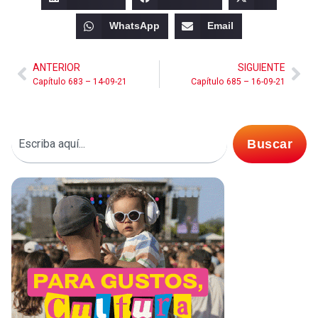
WhatsApp
Email
ANTERIOR
SIGUIENTE
Capítulo 683 – 14-09-21
Capítulo 685 – 16-09-21
Buscar