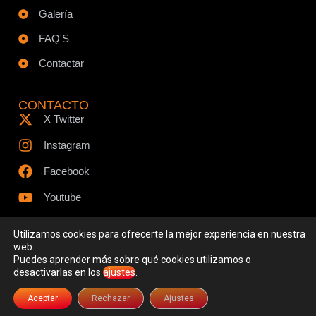
Galería
FAQ'S
Contactar
CONTACTO
X Twitter
Instagram
Facebook
Youtube
Utilizamos cookies para ofrecerte la mejor experiencia en nuestra
web.
Puedes aprender más sobre qué cookies utilizamos o
© Todos los derechos reservados - www.ciespodcast.es
desactivarlas en los
ajustes
.
Aviso Legal
Política de Privacidad
Política de Cookies
Aceptar
Rechazar
Ajustes