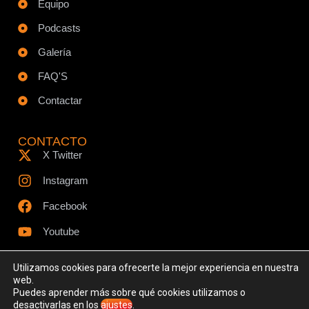
Equipo
Podcasts
Galería
FAQ'S
Contactar
CONTACTO
X Twitter
Instagram
Facebook
Youtube
Utilizamos cookies para ofrecerte la mejor experiencia en nuestra
web.
Puedes aprender más sobre qué cookies utilizamos o
© Todos los derechos reservados - www.ciespodcast.es
desactivarlas en los
ajustes
.