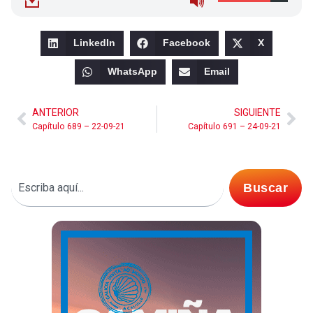
LinkedIn
Facebook
X
WhatsApp
Email
ANTERIOR
SIGUIENTE
Capítulo 689 – 22-09-21
Capítulo 691 – 24-09-21
Buscar