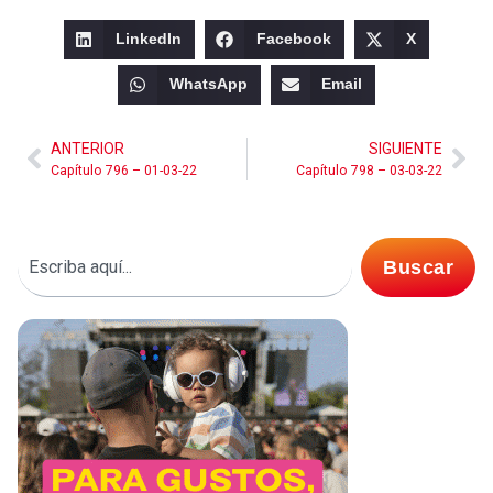
LinkedIn
Facebook
X
WhatsApp
Email
ANTERIOR
SIGUIENTE
Capítulo 796 – 01-03-22
Capítulo 798 – 03-03-22
Buscar