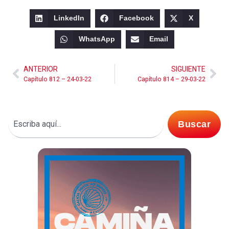
LinkedIn
Facebook
X
WhatsApp
Email
ANTERIOR
SIGUIENTE
Capítulo 812 – 24-03-22
Capítulo 814 – 29-03-22
Buscar