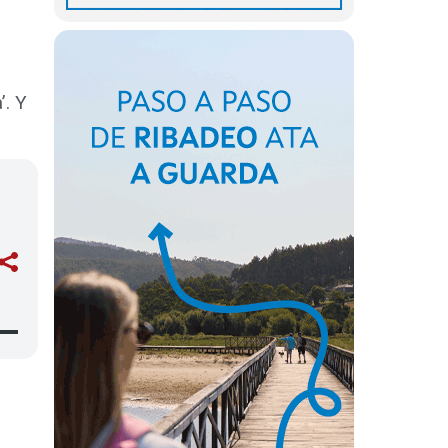
a
’. Y