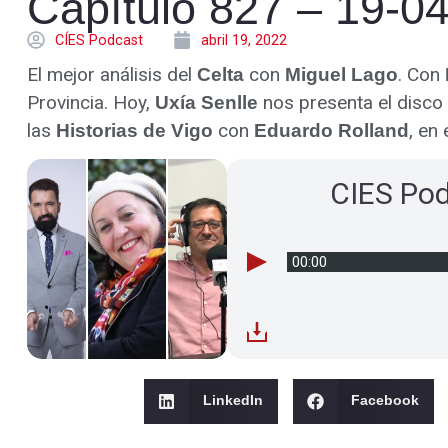
Capítulo 827 – 19-0
CÍES Podcast
abril 19, 2022
El mejor análisis del
con
. Con
Celta
Miguel Lago
Provincia. Hoy,
nos presenta el disco 
Uxía Senlle
las
con
, en
Historias de Vigo
Eduardo Rolland
CIES Po
00:00
LinkedIn
Facebook