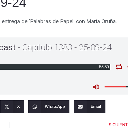
09-24
va entrega de ‘Palabras de Papel’ con María Oruña.
cast
- Capítulo 1383 - 25-09-24
55:50
X
WhatsApp
Email
SIGUIENT